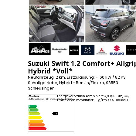
Suzuki Swift 1.2 Comfort+ Allgri
Hybrid *Voll*
Neufahrzeug, 2 km, Erstzulassung: -, 60 kW / 82 PS,
Schaltgetriebe, Hybrid - Benzin/Elektro, 98553
Schleusingen
Energieverbrauch kombiniert: 4,9 l/100km, CO₂-
Emissionen kombiniert: 111 g/km, CO₂-Klasse: C