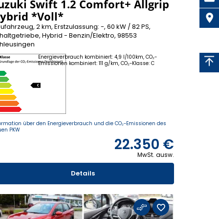
uzuki Swift 1.2 Comfort+ Allgrip
ybrid *Voll*
ufahrzeug, 2 km, Erstzulassung: -, 60 kW / 82 PS,
haltgetriebe, Hybrid - Benzin/Elektro, 98553
hleusingen
Energieverbrauch kombiniert: 4,9 l/100km, CO₂-
Emissionen kombiniert: 111 g/km, CO₂-Klasse: C
ormation über den Energieverbrauch und die CO₂-Emissionen des
uen PKW
22.350 €
MwSt. ausw.
Details