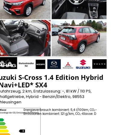
uzuki S-Cross 1.4 Edition Hybrid
Navi+LED* SX4
ufahrzeug, 2 km, Erstzulassung: -, 81 kW / 110 PS,
haltgetriebe, Hybrid - Benzin/Elektro, 98553
hleusingen
Energieverbrauch kombiniert: 5,4 l/100km, CO₂-
Emissionen kombiniert: 121 g/km, CO₂-Klasse: D