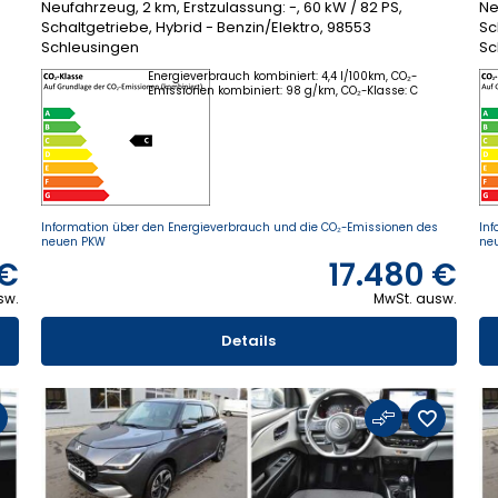
Neufahrzeug, 2 km, Erstzulassung: -, 60 kW / 82 PS,
Ne
Schaltgetriebe, Hybrid - Benzin/Elektro, 98553
Sc
Schleusingen
Sc
Energieverbrauch kombiniert: 4,4 l/100km, CO₂-
Emissionen kombiniert: 98 g/km, CO₂-Klasse: C
s
Information über den Energieverbrauch und die CO₂-Emissionen des
Inf
neuen PKW
ne
 €
17.480 €
sw.
MwSt. ausw.
Details