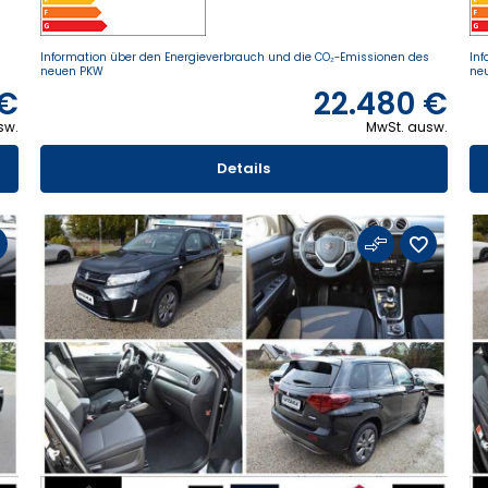
s
Information über den Energieverbrauch und die CO₂-Emissionen des
Inf
neuen PKW
ne
 €
22.480 €
sw.
MwSt. ausw.
Details