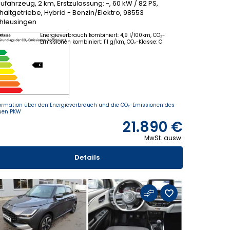
ufahrzeug, 2 km, Erstzulassung: -, 60 kW / 82 PS,
haltgetriebe, Hybrid - Benzin/Elektro, 98553
hleusingen
Energieverbrauch kombiniert: 4,9 l/100km, CO₂-
Emissionen kombiniert: 111 g/km, CO₂-Klasse: C
ormation über den Energieverbrauch und die CO₂-Emissionen des
uen PKW
21.890 €
MwSt. ausw.
Details