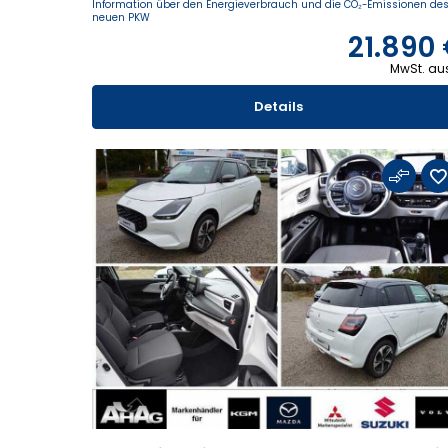
Information über den Energieverbrauch und die CO₂-Emissionen de
neuen PKW
21.890
MwSt. au
Details