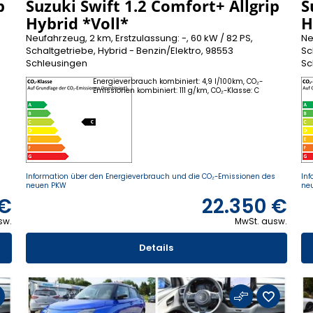
p
Suzuki Swift 1.2 Comfort+ Allgrip
S
Hybrid *Voll*
H
Neufahrzeug, 2 km, Erstzulassung: -, 60 kW / 82 PS,
Ne
Schaltgetriebe, Hybrid - Benzin/Elektro, 98553
Sc
Schleusingen
Sc
Energieverbrauch kombiniert: 4,9 l/100km, CO₂-
Emissionen kombiniert: 111 g/km, CO₂-Klasse: C
s
Information über den Energieverbrauch und die CO₂-Emissionen des
Inf
neuen PKW
ne
 €
22.350 €
sw.
MwSt. ausw.
Details