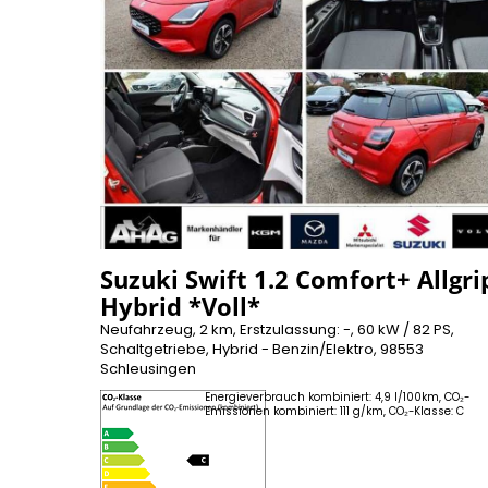
Suzuki Swift 1.2 Comfort+ Allgri
Hybrid *Voll*
Neufahrzeug, 2 km, Erstzulassung: -, 60 kW / 82 PS,
Schaltgetriebe, Hybrid - Benzin/Elektro, 98553
Schleusingen
Energieverbrauch kombiniert: 4,9 l/100km, CO₂-
Emissionen kombiniert: 111 g/km, CO₂-Klasse: C