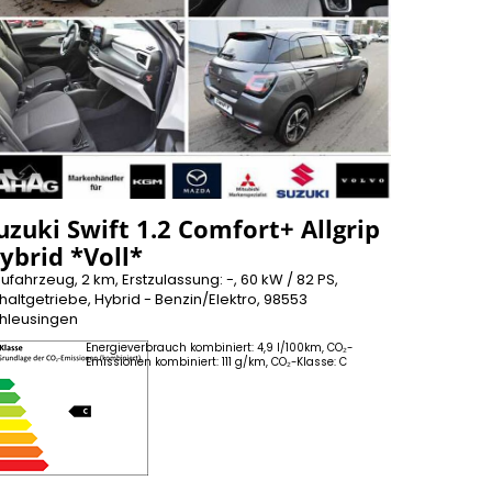
uzuki Swift 1.2 Comfort+ Allgrip
ybrid *Voll*
ufahrzeug, 2 km, Erstzulassung: -, 60 kW / 82 PS,
haltgetriebe, Hybrid - Benzin/Elektro, 98553
hleusingen
Energieverbrauch kombiniert: 4,9 l/100km, CO₂-
Emissionen kombiniert: 111 g/km, CO₂-Klasse: C