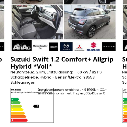
p
Suzuki Swift 1.2 Comfort+ Allgrip
S
Hybrid *Voll*
H
Neufahrzeug, 2 km, Erstzulassung: -, 60 kW / 82 PS,
Ne
Schaltgetriebe, Hybrid - Benzin/Elektro, 98553
Sc
Schleusingen
Sc
Energieverbrauch kombiniert: 4,9 l/100km, CO₂-
Emissionen kombiniert: 111 g/km, CO₂-Klasse: C