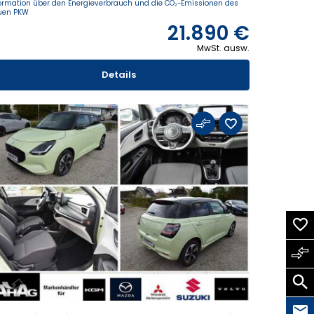
ormation über den Energieverbrauch und die CO₂-Emissionen des
uen PKW
21.890 €
MwSt. ausw.
Details