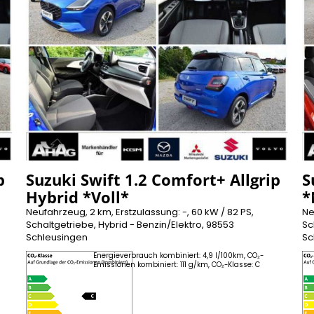
p
Suzuki Swift 1.2 Comfort+ Allgrip
S
Hybrid *Voll*
*
Neufahrzeug, 2 km, Erstzulassung: -, 60 kW / 82 PS,
Ne
Schaltgetriebe, Hybrid - Benzin/Elektro, 98553
Sc
Schleusingen
Sc
Energieverbrauch kombiniert: 4,9 l/100km, CO₂-
Emissionen kombiniert: 111 g/km, CO₂-Klasse: C