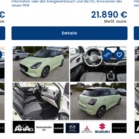
s
Information über den Energieverbrauch und die CO₂-Emissionen des
Inf
neuen PKW
ne
 €
21.890 €
sw.
MwSt. ausw.
Details