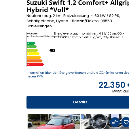
Suzuki Swift 1.2 Comfort+ Allgri
Hybrid *Voll*
Neufahrzeug, 2 km, Erstzulassung: -, 60 kW / 82 PS,
Schaltgetriebe, Hybrid - Benzin/Elektro, 98553
Schleusingen
Energieverbrauch kombiniert: 4,9 l/100km, CO₂-
Emissionen kombiniert: 111 g/km, CO₂-Klasse: C
Information über den Energieverbrauch und die CO₂-Emissionen de
neuen PKW
22.350
MwSt. au
Details