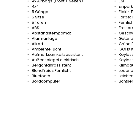
4x Airbags (Front + Seiten)
ESP
4x4
Einpark
5 Gänge
Elektr.
5 Sitze
Farbe: 
5 Türen
Fernlic
ABS
Freispr
Abstandstempomat
Geschw
Alarmanlage
Getönt
Allrad
Grüne P
Ambiente-Licht
ISOFIX 
Aufmerksamkeitsassistent
Keyless
Außenspiegel elektrisch
Keyless
Berganfahrassistent
Klimaa
Blendfreies Fernlicht
Lederl
Bluetooth
Leichtm
Bordcomputer
Lichtse