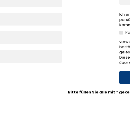
Ich e
persö
Kommu
Po
verwe
bestä
geles
Diese
über 
Bitte füllen Sie alle mit * ge