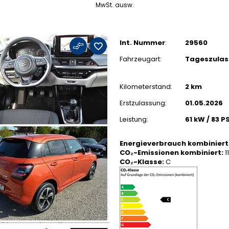
MwSt. ausw.
Int. Nummer
:
29560
Fahrzeugart:
Tageszula
Kilometerstand:
2 km
Erstzulassung:
01.05.2026
Leistung:
61 kW / 83 P
Energieverbrauch kombiniert
CO₂-Emissionen kombiniert:
1
CO₂-Klasse:
C