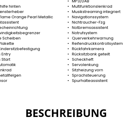
MP3/DAB
hilfe hinten
Multifunktionslenkrad
 Fensterheber
Musikstreaming integriert
Flame Orange Pearl Metallic
Navigationssystem
htassistent
Nichtraucher-Fzg
echeinrichtung
Notbremsassistent
indigkeitsbegrenzer
Notrufsystem
e Scheiben
Querverkehrwarnung
lakette
Reifendruckkontrollsystem
Kindersitzbefestigung
Rückfahrkamera
 Entry
Rücksitzbank geteilt
 Start
Scheckheft
utomatik
Servolenkung
enkrad
Sitzheizung vorn
etallfelgen
Sprachsteuerung
nsor
Spurhalteassistent
BESCHREIBUNG