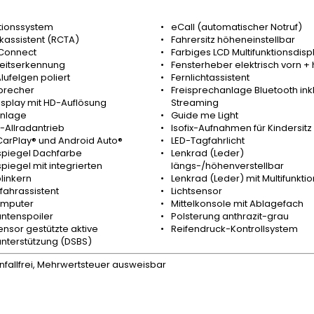
tionssystem
eCall (automatischer Notruf)
kassistent (RCTA)
Fahrersitz höheneinstellbar
 Connect
Farbiges LCD Multifunktionsdisp
eitserkennung
Fensterheber elektrisch vorn + 
Alufelgen poliert
Fernlichtassistent
precher
Freisprechanlage Bluetooth inkl
Display mit HD-Auflösung
Streaming
nlage
Guide me Light
-Allradantrieb
Isofix-Aufnahmen für Kindersitz
CarPlay® und Android Auto®
LED-Tagfahrlicht
piegel Dachfarbe
Lenkrad (Leder)
iegel mit integrierten
längs-/höhenverstellbar
linkern
Lenkrad (Leder) mit Multifunktio
fahrassistent
Lichtsensor
mputer
Mittelkonsole mit Ablagefach
ntenspoiler
Polsterung anthrazit-grau
nsor gestützte aktive
Reifendruck-Kontrollsystem
nterstützung (DSBS)
unfallfrei, Mehrwertsteuer ausweisbar