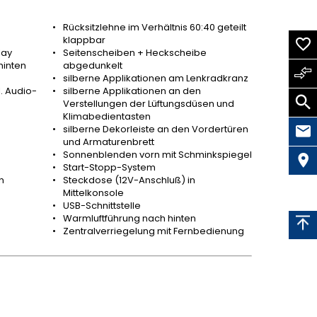
Rücksitzlehne im Verhältnis 60:40 geteilt
klappbar
lay
Seitenscheiben + Heckscheibe
hinten
abgedunkelt
silberne Applikationen am Lenkradkranz
. Audio-
silberne Applikationen an den
Verstellungen der Lüftungsdüsen und
Klimabedientasten
silberne Dekorleiste an den Vordertüren
und Armaturenbrett
Sonnenblenden vorn mit Schminkspiegel
Start-Stopp-System
n
Steckdose (12V-Anschluß) in
Mittelkonsole
USB-Schnittstelle
Warmluftführung nach hinten
Zentralverriegelung mit Fernbedienung