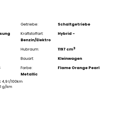
Getriebe:
Schaltgetriebe
ssung
Kraftstoffart:
Hybrid -
Benzin/Elektro
3
Hubraum:
1197 cm
Bauart:
Kleinwagen
S
Farbe:
Flame Orange Pearl
Metallic
:
4,9 l/100km
11 g/km