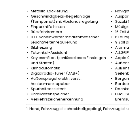
Metallic-Lackierung
Naviga
Geschwindigkeits-Regelanlage
Auspar
(Tempomat) mit Abstandsregelung
Suzuki
Einparkhilfe hinten
Müdigk
Rückfahrkamera
16 Zoll 
LED-Scheinwerfer mit automatischer
6 Lauts
Leuchtweitenregulierung
9 Zoll 
Sitzheizung
Alarma
Totwinkel-Assistent
ALLGRIP
Keyless-Start (schlüsselloses Einsteigen
Apple 
und Starten)
Außens
Klimaautomatik
Außensp
Digitalradio-Tuner (DAB+)
Seitenb
Außenspiegel elektr. verst.,
Bergan
heizbar+anklappbar
Bordco
Spurhalteassistent
Dachka
Unfalldatenspeicher
Dual-Se
Verkehrszeichenerkennung
Bremsu
1. Hand, Fahrzeug ist scheckheftgepflegt, Fahrzeug ist 