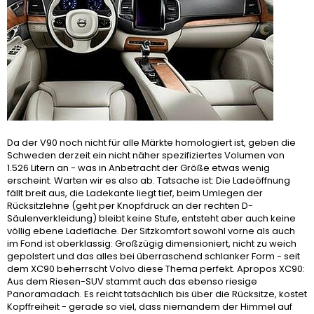
Da der V90 noch nicht für alle Märkte homologiert ist, geben die
Schweden derzeit ein nicht näher spezifiziertes Volumen von
1.526 Litern an - was in Anbetracht der Größe etwas wenig
erscheint. Warten wir es also ab. Tatsache ist: Die Ladeöffnung
fällt breit aus, die Ladekante liegt tief, beim Umlegen der
Rücksitzlehne (geht per Knopfdruck an der rechten D-
Säulenverkleidung) bleibt keine Stufe, entsteht aber auch keine
völlig ebene Ladefläche. Der Sitzkomfort sowohl vorne als auch
im Fond ist oberklassig: Großzügig dimensioniert, nicht zu weich
gepolstert und das alles bei überraschend schlanker Form - seit
dem XC90 beherrscht Volvo diese Thema perfekt. Apropos XC90:
Aus dem Riesen-SUV stammt auch das ebenso riesige
Panoramadach. Es reicht tatsächlich bis über die Rücksitze, kostet
Kopffreiheit - gerade so viel, dass niemandem der Himmel auf