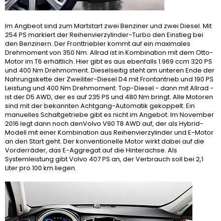
Im Angbeot sind zum Martstart zwei Benziner und zwei Diesel. Mit
254 PS markiert der Reihenvierzylinder-Turbo den Einstieg bei
den Benzinern. Der Fronttriebler kommt auf ein maximales
Drehmoment von 350 Nm. Allrad ist in Kombination mit dem Otto-
Motor im T6 erhältlich. Hier gibt es aus ebenfalls 1.969 ccm 320 PS
und 400 Nm Drehmoment. Dieselseitig steht am unteren Ende der
Nahrungskette der Zweiliter-Diesel D4 mit Frontantrieb und 190 PS
Leistung und 400 Nm Drehmoment. Top-Diesel - dann mit Allrad -
ist der D5 AWD, der es auf 235 PS und 480 Nm bringt. Alle Motoren
sind mit der bekannten Achtgang-Automatik gekoppelt. Ein
manuelles Schaltgetriebe gibt es nicht im Angebot. Im November
2016 legt dann noch denVolvo V90 T8 AWD auf, der als Hybrid-
Modell mit einer Kombination aus Reihenvierzylinder und E-Motor
an den Start geht. Der konventionelle Motor wirkt dabei auf die
Vorderräder, das E-Aggregat auf die Hinterachse. Als
Systemleistung gibt Volvo 407 PS an, der Verbrauch soll bei 2,1
Liter pro 100 km liegen.